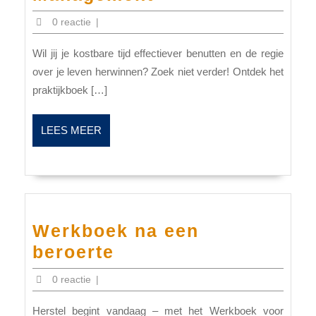
Time
0 reactie
|
Management
Wil jij je kostbare tijd effectiever benutten en de regie
over je leven herwinnen? Zoek niet verder! Ontdek het
praktijkboek […]
LEES
LEES MEER
MEER
Werkboek na een
Werkboek
beroerte
na
0 reactie
|
een
Herstel begint vandaag – met het Werkboek voor
beroerte