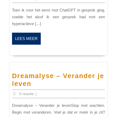
Chat
Toen ik voor het eerst met ChatGPT in gesprek ging,
gpt
voelde het alsof ik een gesprek had met een
hyperactieve […]
LEES
LEES MEER
MEER
Dreamalyse – Verander je
Dreamalyse
leven
–
0 reactie
|
Verander
Dreamalyse – Verander je levenStop met wachten.
je
Begin met veranderen. Voel je dat er méér in je zit?
leven