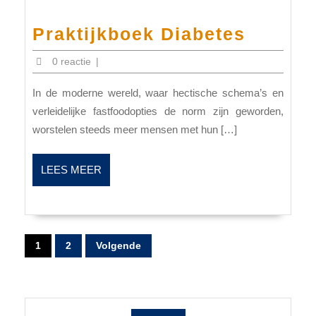
Praktij
Praktijkboek Diabetes
Diabet
0 reactie
|
In de moderne wereld, waar hectische schema’s en
verleidelijke fastfoodopties de norm zijn geworden,
worstelen steeds meer mensen met hun […]
LEES
LEES MEER
MEER
Berichten
paginering
1
2
Volgende