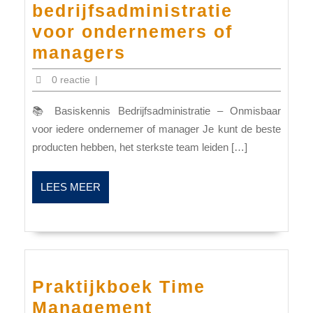
bedrijfsadministratie
voor ondernemers of
Basiskennis
managers
bedrijfsadministrat
0 reactie
|
voor
📚 Basiskennis Bedrijfsadministratie – Onmisbaar
ondernemers
voor iedere ondernemer of manager Je kunt de beste
of
producten hebben, het sterkste team leiden […]
managers
LEES
LEES MEER
MEER
Praktijkboek Time
Praktijkboek
Management