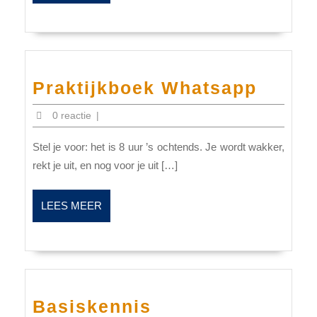
MEER
Prakt
Praktijkboek Whatsapp
Whats
0 reactie
|
Stel je voor: het is 8 uur ’s ochtends. Je wordt wakker,
rekt je uit, en nog voor je uit […]
LEES
LEES MEER
MEER
Basiskennis