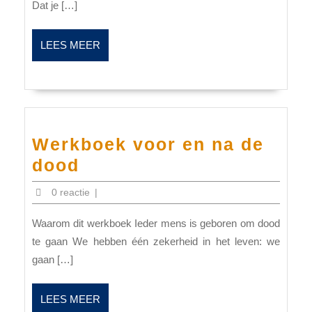
Dat je […]
LEES
LEES MEER
MEER
Werkboek voor en na de
Werkboek
dood
voor
0 reactie
|
en
Waarom dit werkboek Ieder mens is geboren om dood
na
te gaan We hebben één zekerheid in het leven: we
de
gaan […]
dood
LEES
LEES MEER