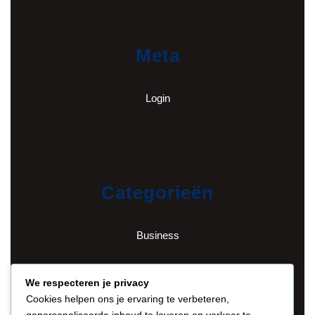
Meta
Login
Categorieën
Business
English
We respecteren je privacy
Cookies helpen ons je ervaring te verbeteren,
Financieel
gepersonaliseerde inhoud te leveren en verkeer te