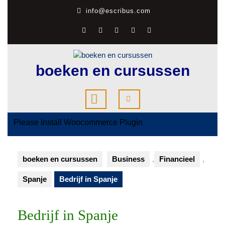
Ga
info@escribus.com
naar
de
inhoud
boeken en cursussen
Open
knop
Please Install Woocommerce Plugin
boeken en cursussen
Business
,
Financieel
,
Spanje
Bedrijf in Spanje
Bedrijf in Spanje