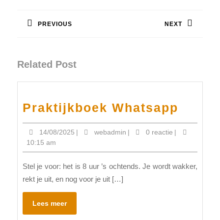
Bericht
navigatie
PREVIOUS
NEXT
Vorig
Volgend
bericht:
bericht:
Related Post
Prakt
Praktijkboek Whatsapp
Whats
14/08/2025
webadmin
14/08/2025
|
webadmin
|
0 reactie
|
10:15 am
Stel je voor: het is 8 uur ’s ochtends. Je wordt wakker,
rekt je uit, en nog voor je uit […]
Lees
Lees meer
meer