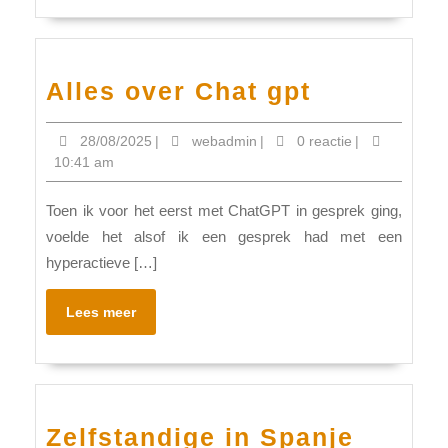
Alles
Alles over Chat gpt
over
28/08/2025
webadmin
28/08/2025
|
webadmin
|
0 reactie
|
Chat
10:41 am
gpt
Toen ik voor het eerst met ChatGPT in gesprek ging,
voelde het alsof ik een gesprek had met een
hyperactieve […]
Lees
Lees meer
meer
Zelfstandige in Spanje