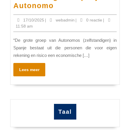
Zelfstandige
Autonomo
in
17/10/2025
webadmin
17/10/2025
|
webadmin
|
0 reactie
|
Spanje
11:58 am
Autonomo
“De grote groep van Autonomos (zelfstandigen) in
Spanje bestaat uit die personen die voor eigen
rekening en risico een economische […]
Lees
Lees meer
meer
Taal