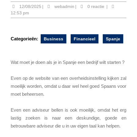
12/08/2025
webadmin
12/08/2025
|
webadmin
|
0 reactie
|
12:53 pm
Categorieën:
Business
Financieel
Spanje
Wat moet je doen als je in Spanje een bedrijf wilt starten ?
Even op de website van een overheidsinstelling kijken zal
moeilijk worden, omdat u daar wel heel goed Spaans voor
moet beheersen.
Even een adviseur bellen is ook moeilijk, omdat het erg
lastig zoeken is naar een deskundige, goede en
betrouwbare adviseur die u in uw eigen taal kan helpen.