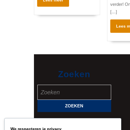
Lees meer
verder! On
meer
[…]
Lees m
Zoeken
Zoek
naar:
We respecteren je privacy