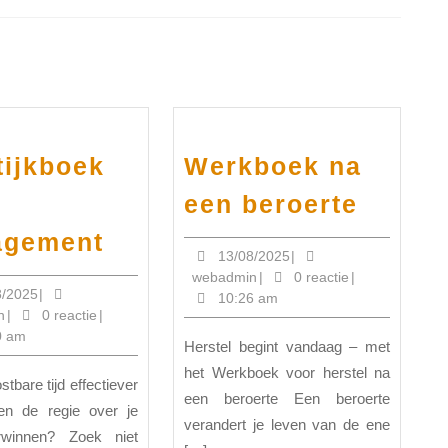
Volgend
bericht:
tijkboek
Werkboek na
Werkb
een beroerte
na
Praktijkboek
agement
een
13/08/2025
13/08/2025
|
Time
webadmin
webadmin
|
0 reactie
|
beroer
Management
13/08/2025
8/2025
|
10:26 am
webadmin
n
|
0 reactie
|
0 am
Herstel begint vandaag – met
het Werkboek voor herstel na
een beroerte Een beroerte
en de regie over je
verandert je leven van de ene
rwinnen? Zoek niet