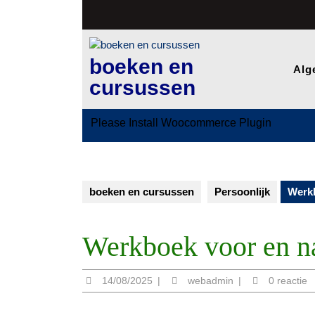
Ga
naar
de
inhoud
boeken en
Alg
cursussen
Please Install Woocommerce Plugin
boeken en cursussen
Persoonlijk
Werkb
Werkboek voor en n
14/08/2025
webadmin
14/08/2025
|
webadmin
|
0 reactie