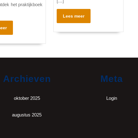
[…]
tdek het praktijkboek
Lees
Lees meer
meer
Lees
eer
meer
Archieven
Meta
oktober 2025
Login
augustus 2025