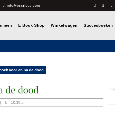
info@escribus.com
emeen
E Book Shop
Winkelwagen
Succesboeken
oek voor en na de dood
a de dood
|
10:30 am