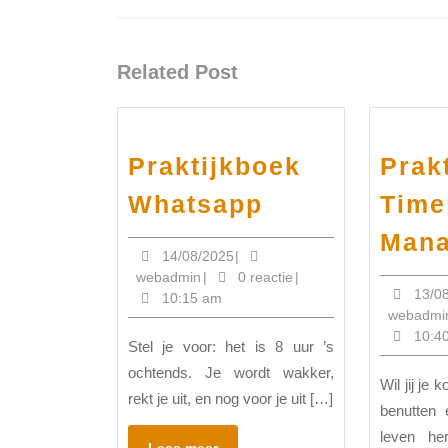
Vorig
bericht:
Related Post
Praktijkboek
Prak
Praktijkboek
Whatsapp
Time
Whatsapp
Man
14/08/2025
14/08/2025
|
webadmin
webadmin
|
0 reactie
|
13/0
10:15 am
webadmi
10:4
Stel je voor: het is 8 uur ’s
ochtends. Je wordt wakker,
Wil jij je kostbare tijd effectiever
rekt je uit, en nog voor je uit […]
benutten 
leven he
Lees