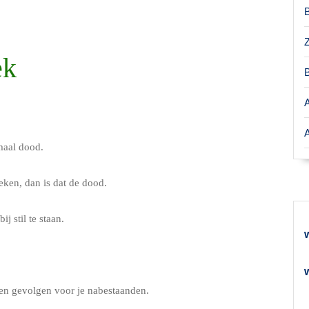
ek
maal dood.
eken, dan is dat de dood.
j stil te staan.
en gevolgen voor je nabestaanden.