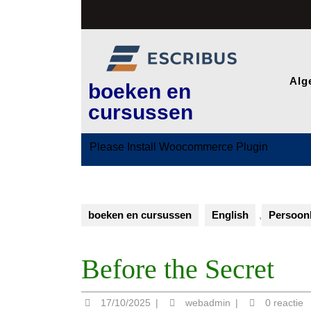
Ga
naar
de
inhoud
Alg
boeken en
cursussen
Please Install Woocommerce Plugin
boeken en cursussen
English
,
Persoonl
Before the Secret
17/10/2025
webadmin
17/10/2025
|
webadmin
|
0 reactie