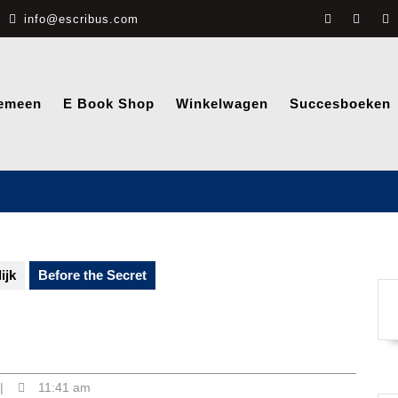
info@escribus.com
emeen
E Book Shop
Winkelwagen
Succesboeken
ijk
Before the Secret
|
11:41 am