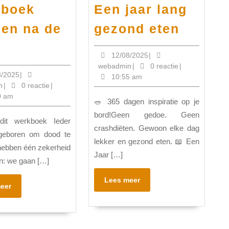
boek
Een jaar lang
Een
 en na de
gezond eten
jaar
Werkboek
lang
12/08/2025
12/08/2025
|
voor
webadmin
webadmin
|
0 reactie
|
gezon
en
14/08/2025
8/2025
|
10:55 am
eten
webadmin
n
|
0 reactie
|
na
0 am
🥗 365 dagen inspiratie op je
de
bord!Geen gedoe. Geen
dood
crashdiëten. Gewoon elke dag
geboren om dood te
lekker en gezond eten. 📖 Een
ebben één zekerheid
Jaar […]
en: we gaan […]
Lees
Lees meer
Lees
eer
meer
meer