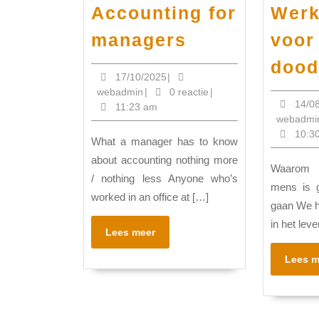
Accounting for
Werk
Accounting
managers
voor
for
dood
managers
17/10/2025
17/10/2025
|
webadmin
webadmin
|
0 reactie
|
14/0
11:23 am
webadmi
10:3
What a manager has to know
about accounting nothing more
Waarom dit werkboek Ieder
/ nothing less Anyone who’s
mens is 
worked in an office at […]
gaan We h
in het lev
Lees
Lees meer
meer
Lees m