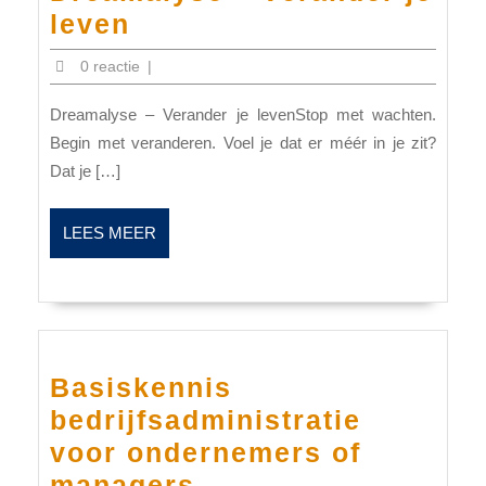
Dreamalyse
leven
–
0 reactie
|
Verander
Dreamalyse – Verander je levenStop met wachten.
je
Begin met veranderen. Voel je dat er méér in je zit?
leven
Dat je […]
LEES
LEES MEER
MEER
Basiskennis
bedrijfsadministratie
voor ondernemers of
Basiskennis
managers