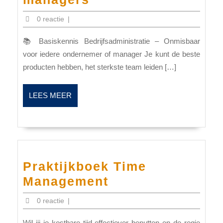
bedrijfsadministrat
0 reactie
|
voor
📚 Basiskennis Bedrijfsadministratie – Onmisbaar
ondernemers
voor iedere ondernemer of manager Je kunt de beste
of
producten hebben, het sterkste team leiden […]
managers
LEES
LEES MEER
MEER
Praktijkboek Time
Praktijkboek
Management
Time
0 reactie
|
Management
Wil jij je kostbare tijd effectiever benutten en de regie