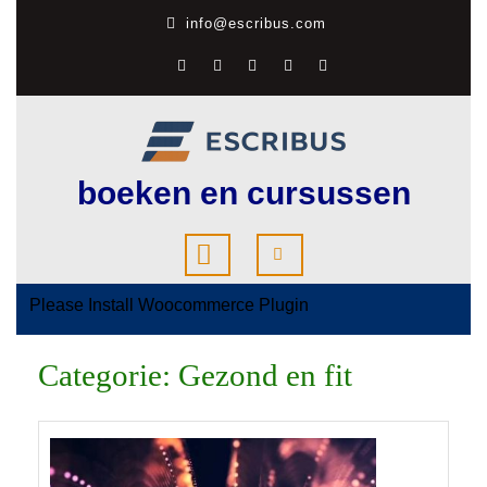
Ga
info@escribus.com
naar
de
inhoud
boeken en cursussen
Open
knop
Please Install Woocommerce Plugin
Categorie:
Gezond en fit