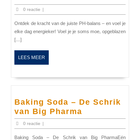
PH
0 reactie
|
Factor
Ontdek de kracht van de juiste PH-balans – en voel je
elke dag energieker! Voel je je soms moe, opgeblazen
[…]
LEES
LEES MEER
MEER
Baking Soda – De Schrik
Baking
van Big Pharma
Soda
0 reactie
|
–
Baking Soda – De Schrik van Big PharmaEén
De