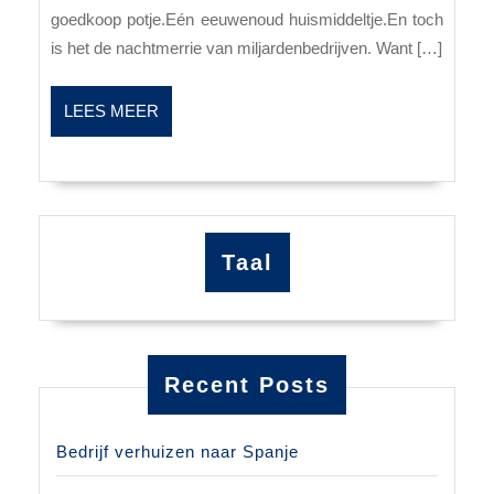
goedkoop potje.Eén eeuwenoud huismiddeltje.En toch
Schrik
is het de nachtmerrie van miljardenbedrijven. Want […]
van
Big
LEES
LEES MEER
Pharma
MEER
Taal
Recent Posts
Bedrijf verhuizen naar Spanje