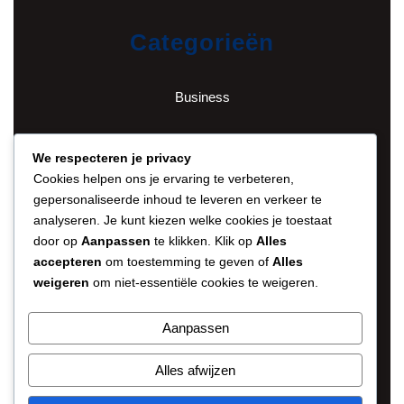
Categorieën
Business
English
We respecteren je privacy
Cookies helpen ons je ervaring te verbeteren,
Financieel
gepersonaliseerde inhoud te leveren en verkeer te
analyseren. Je kunt kiezen welke cookies je toestaat
door op
Aanpassen
te klikken. Klik op
Alles
Gezond en fit
accepteren
om toestemming te geven of
Alles
weigeren
om niet-essentiële cookies te weigeren.
Persoonlijk
Aanpassen
Spanje
Alles afwijzen