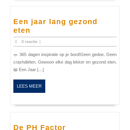
Een jaar lang gezond
Een
eten
jaar
0 reactie
|
lang
🥗 365 dagen inspiratie op je bord!Geen gedoe. Geen
gezond
crashdiëten. Gewoon elke dag lekker en gezond eten.
eten
📖 Een Jaar […]
LEES
LEES MEER
MEER
De
De PH Factor