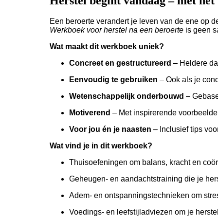
Herstel begint vandaag – met het
Een beroerte verandert je leven van de ene op d
Werkboek voor herstel na een beroerte
is geen s
Wat maakt dit werkboek uniek?
Concreet en gestructureerd
– Heldere da
Eenvoudig te gebruiken
– Ook als je conc
Wetenschappelijk onderbouwd
– Gebasee
Motiverend
– Met inspirerende voorbeelden
Voor jou én je naasten
– Inclusief tips vo
Wat vind je in dit werkboek?
Thuisoefeningen om balans, kracht en coörd
Geheugen- en aandachtstraining die je hers
Adem- en ontspanningstechnieken om stres
Voedings- en leefstijladviezen om je herstel