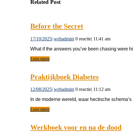
Related Post
Before
Before the Secret
the
17/10/2025
webadmin
17/10/2025
|
webadmin
|
0 reactie
|
11:41 am
Secret
What if the answers you’ve been chasing were h
Lees
Lees meer
meer
Praktijkbo
Praktijkboek Diabetes
Diabetes
12/08/2025
webadmin
12/08/2025
|
webadmin
|
0 reactie
|
11:12 am
In de moderne wereld, waar hectische schema’s 
Lees
Lees meer
meer
We
Werkboek voor en na de dood