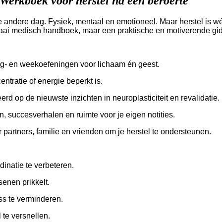
Werkboek voor herstel na een beroerte
e andere dag. Fysiek, mentaal en emotioneel. Maar herstel is wé
aai medisch handboek, maar een praktische en motiverende gids
g- en weekoefeningen voor lichaam én geest.
entratie of energie beperkt is.
rd op de nieuwste inzichten in neuroplasticiteit en revalidatie.
, succesverhalen en ruimte voor je eigen notities.
or partners, familie en vrienden om je herstel te ondersteunen.
inatie te verbeteren.
enen prikkelt.
s te verminderen.
 te versnellen.