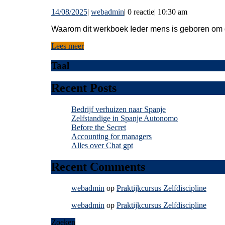
voo
14/08/2025
webadmin
14/08/2025
|
webadmin
|
0 reactie
|
10:30 am
en
na
Waarom dit werkboek Ieder mens is geboren om
de
Lees
Lees meer
meer
doo
Taal
Recent Posts
Bedrijf verhuizen naar Spanje
Zelfstandige in Spanje Autonomo
Before the Secret
Accounting for managers
Alles over Chat gpt
Recent Comments
webadmin
op
Praktijkcursus Zelfdiscipline
webadmin
op
Praktijkcursus Zelfdiscipline
Zoeken