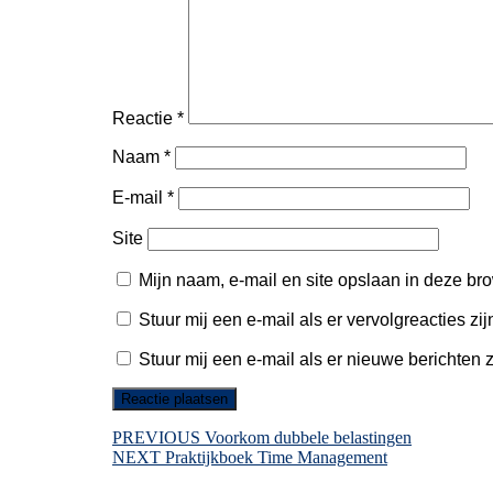
Reactie
*
Naam
*
E-mail
*
Site
Mijn naam, e-mail en site opslaan in deze br
Stuur mij een e-mail als er vervolgreacties zij
Stuur mij een e-mail als er nieuwe berichten z
Bericht
Vorig
PREVIOUS
Voorkom dubbele belastingen
Volgend
bericht:
NEXT
Praktijkboek Time Management
navigatie
bericht: