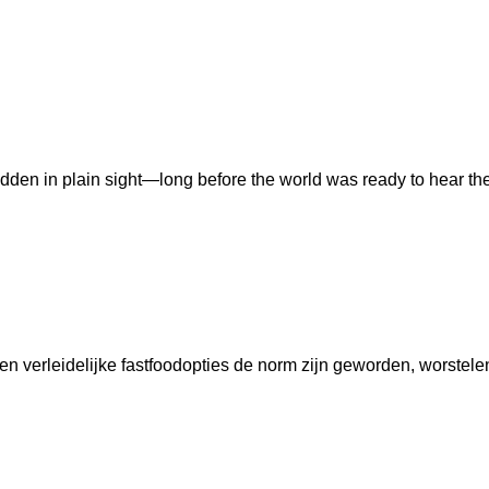
idden in plain sight—long before the world was ready to hear t
ek
en verleidelijke fastfoodopties de norm zijn geworden, worste
rkboek