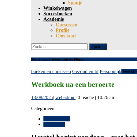
Spanje
Winkelwagen
Succesboeken
Academie
Cursussen
Profile
Checkout
Sluit
Zoek
Knop
naar:
Please Install Woocommerce Plugin
boeken en cursussen
Gezond en fit
,
Persoonlijk
Werkboe
Werkboek na een beroerte
13/08/2025
webadmin
13/08/2025
|
webadmin
|
0 reactie
|
10:26 am
Categorieën:
Gezond en fit
Persoonlijk