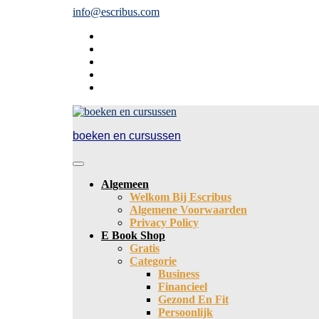
Ga
info@escribus.com
naar
de
inhoud
boeken en cursussen
Open
knop
Algemeen
Welkom Bij Escribus
Algemene Voorwaarden
Privacy Policy
E Book Shop
Gratis
Categorie
Business
Financieel
Gezond En Fit
Persoonlijk