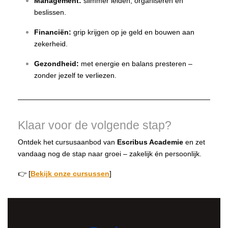
Management:
slimmer leiden, organiseren en
beslissen.
Financiën:
grip krijgen op je geld en bouwen aan
zekerheid.
Gezondheid:
met energie en balans presteren –
zonder jezelf te verliezen.
Klaar voor de volgende stap?
Ontdek het cursusaanbod van
Escribus Academie
en zet
vandaag nog de stap naar groei – zakelijk én persoonlijk.
👉 [
Bekijk onze cursussen
]